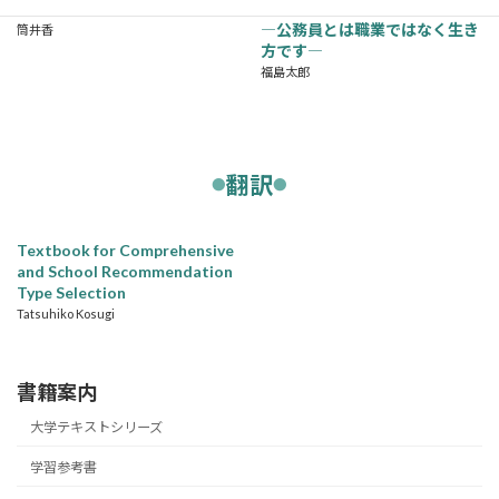
かなメンタルのトリセツづくり
読む本
―公務員とは職業ではなく生き
筒井香
方です―
福島太郎
翻訳
Textbook for Comprehensive
and School Recommendation
Type Selection
Tatsuhiko Kosugi
書籍案内
大学テキストシリーズ
学習参考書